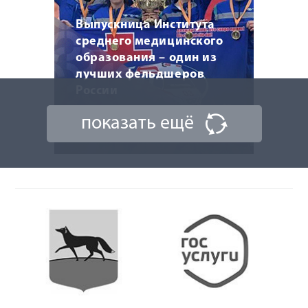
Выпускница Института
среднего медицинского
образования – один из
лучших фельдшеров
России
показать ещё
10 сентября 2025