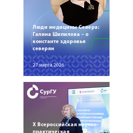
Люди медицины Севера:
Галина Шипилова – о
константе здоровья
северян
27 марта 2026
X Всероссийская научно-
практическая