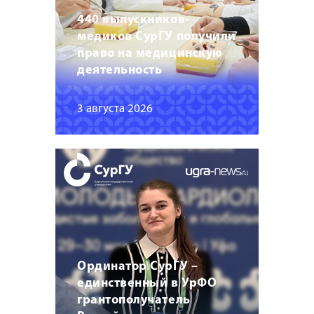
440 выпускников-
медиков СурГУ получили
право на медицинскую
деятельность
3 августа 2026
Ординатор СурГУ –
единственный в УрФО
грантополучатель