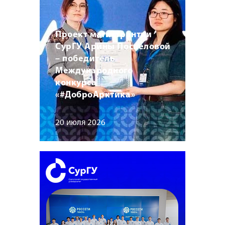
Проект магистрантки
СурГУ Арины Поспеловой
– победитель
Международного
конкурса
«#ДоброАрктика»
20 июля 2026